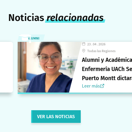
Noticias
relacionadas
ALUMNI
23 . 04 . 2026
Todas las Regiones
Alumni y Académica
Enfermería UACh S
Puerto Montt dictar
Leer más
charla inaugural en
Magíster de la
Universidad de La
Frontera
VER LAS NOTICIAS