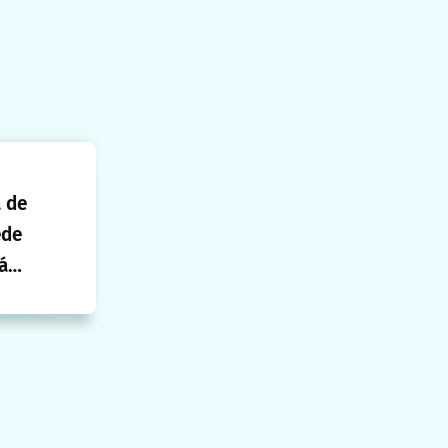
 de
ede
á