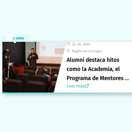
ALUMNI
22 . 06 . 2026
Región de Los Lagos
Alumni destaca hitos
como la Academia, el
Programa de Mentores y
Leer más
la Encuesta 2026