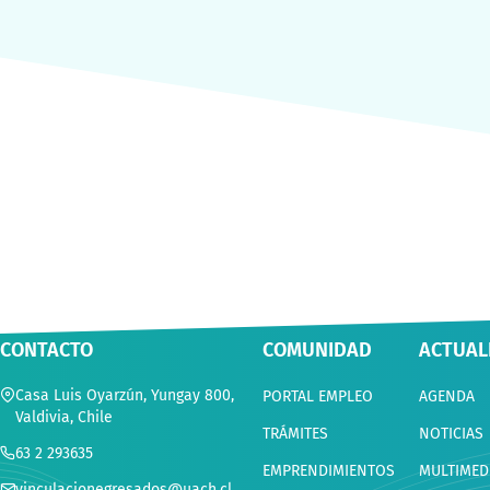
CONTACTO
COMUNIDAD
ACTUAL
Casa Luis Oyarzún, Yungay 800,
PORTAL EMPLEO
AGENDA
Valdivia, Chile
TRÁMITES
NOTICIAS
63 2 293635
EMPRENDIMIENTOS
MULTIMED
vinculacionegresados@uach.cl