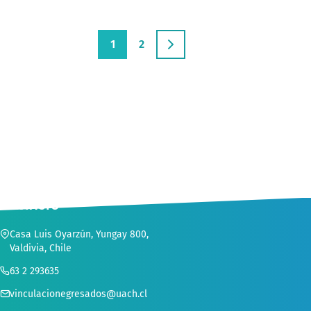
1
2
CONTACTO
Casa Luis Oyarzún, Yungay 800,
Valdivia, Chile
63 2 293635
vinculacionegresados@uach.cl