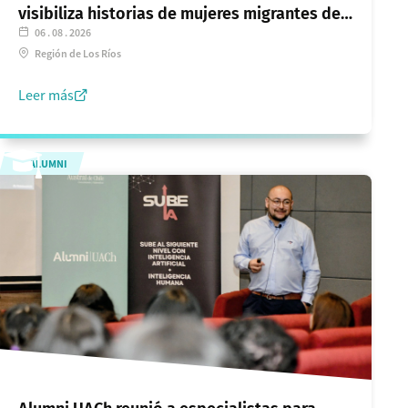
visibiliza historias de mujeres migrantes de
06 . 08 . 2026
Los Ríos
Región de Los Ríos
Leer más
ALUMNI