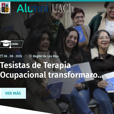
ALUMNI
06 . 08 . 2026
Región de Los Ríos
Tesistas de Terapia
Ocupacional transformaron
su investigación en libro
que visibiliza historias de
VER MÁS
mujeres migrantes de Los
Ríos