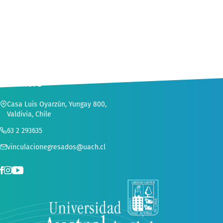
CONTACTO
Casa Luis Oyarzún, Yungay 800,
Valdivia, Chile
63 2 293635
vinculacionegresados@uach.cl