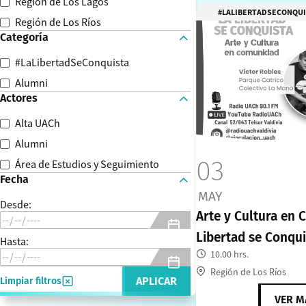
Región de Los Lagos
#LALIBERTADSECONQU
Región de Los Ríos
Categoría
#LaLibertadSeConquista
Alumni
Actores
Alta UACh
Alumni
03
Área de Estudios y Seguimiento
Fecha
MAY
Desde:
Arte y Cultura en
Libertad se Conqui
Hasta:
10.00 hrs.
Región de Los Ríos
APLICAR
Limpiar filtros
VER M