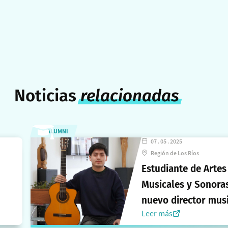
Noticias
relacionadas
ALUMNI
07 . 05 . 2025
Región de Los Ríos
Estudiante de Artes
Musicales y Sonoras
nuevo director musi
Leer más
del BAFUACh