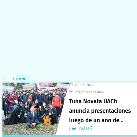
ALUMNI
10 . 03 . 2026
Región de Los Ríos
Tuna Novata UACh
anuncia presentaciones
luego de un año de
Leer más
consolidación