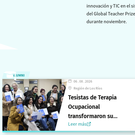
innovación y TIC en el s
del Global Teacher Prize
durante noviembre.
ALUMNI
06 . 08 . 2026
Región de Los Ríos
Tesistas de Terapia
Ocupacional
transformaron su
Leer más
investigación en libro
que visibiliza historias de