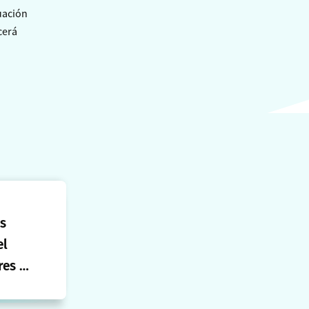
luación
cerá
s
el
es y