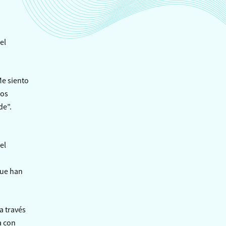
el
Me siento
los
de”.
el
que han
a través
a con