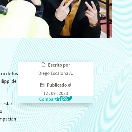
Escrito por
Diego Escalona A.
tro de los
ilippi de
Publicado el
12 . 09 . 2023
Compartir
e estar
mo
impactan