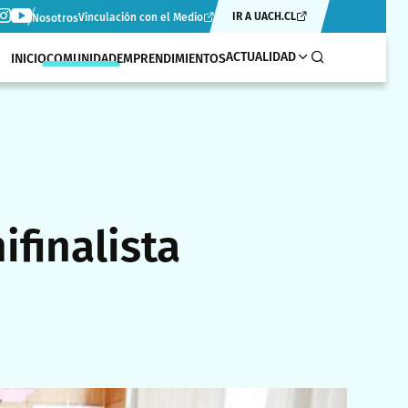
IR A UACH.CL
Vinculación con el Medio
Nosotros
ACTUALIDAD
INICIO
COMUNIDAD
EMPRENDIMIENTOS
finalista