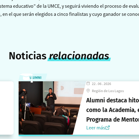
istema educativo” de la UMCE, y seguirá viviendo el proceso de eva
, en el que serán elegidos a cinco finalistas y cuyo ganador se cono
Noticias
relacionadas
ALUMNI
22 . 06 . 2026
Región de Los Lagos
Alumni destaca hito
como la Academia, 
Programa de Mentor
Leer más
la Encuesta 2026