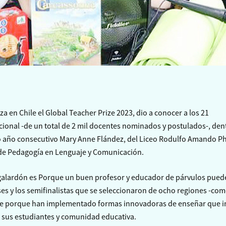
za en Chile el Global Teacher Prize 2023, dio a conocer a los 21
acional -de un total de 2 mil docentes nominados y postulados-, den
o año consecutivo Mary Anne Flández, del Liceo Rodulfo Amando Ph
 de Pedagogía en Lenguaje y Comunicación.
 galardón es Porque un buen profesor y educador de párvulos pued
ases y los semifinalistas que se seleccionaron de ocho regiones -co
fue porque han implementado formas innovadoras de enseñar que 
e sus estudiantes y comunidad educativa.